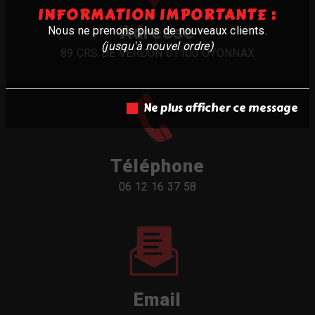
INFORMATION IMPORTANTE :
Adresse
Nous ne prenons plus de nouveaux clients.
(jusqu'à nouvel ordre)
89 CRS DE VERDUN 01100 OYONNAX
Ne plus afficher ce message
Téléphone
06 12 16 37 58
Email