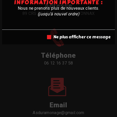
INFORMATION IMPORTANTE :
Adresse
Nous ne prenons plus de nouveaux clients.
89 CRS DE VERDUN 01100 OYONNAX
(jusqu'à nouvel ordre)
Ne plus afficher ce message
Téléphone
06 12 16 37 58
Email
asduramonage@gmail.com